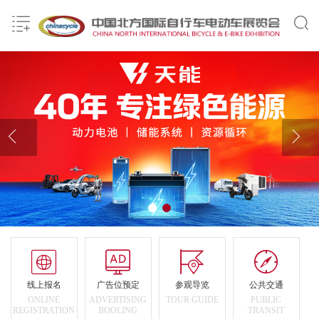








线上报名
广告位预定
参观导览
公共交通
ONLINE
ADVERTISING
TOUR GUIDE
PUBLIC
REGISTRATION
BOOLING
TRANSIT