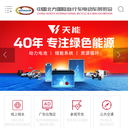








线上报名
广告位预定
参观导览
公共交通
ONLINE
ADVERTISING
TOUR GUIDE
PUBLIC
REGISTRATION
BOOLING
TRANSIT